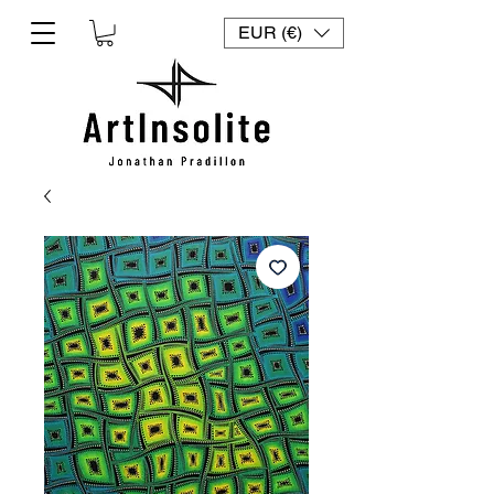
EUR (€)