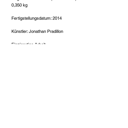
0,350 kg
Fertigstellungsdatum: 2014
Künstler: Jonathan Pradillon
Einzigartige Arbeit
Signiertes Werk
Echtheitszertifikat vorhanden
Sorgfältige Verpackung
Noch keine Bewertungen
vorhanden
Jetzt die erste Bewertung abgeben.