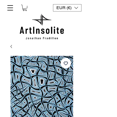
EUR (€)