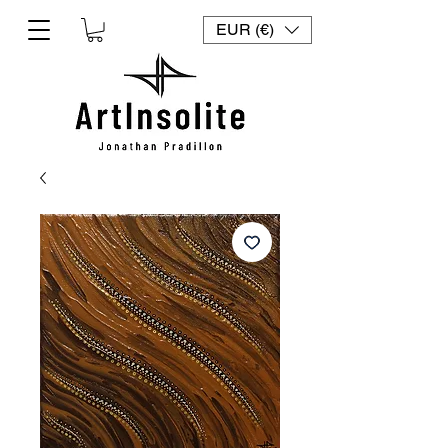
EUR (€)