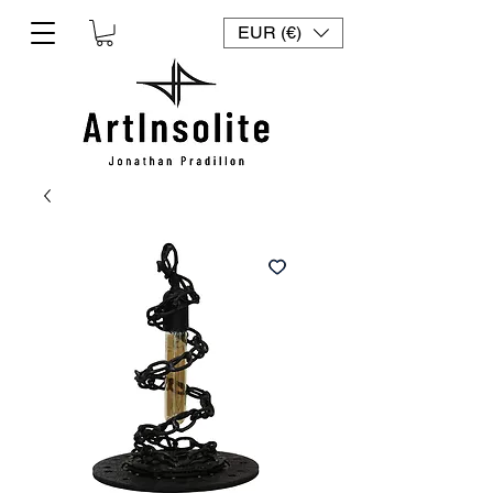
EUR (€)