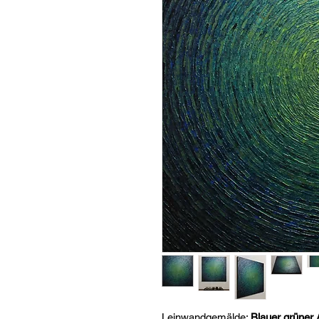
Leinwandgemälde:
Blauer grüner