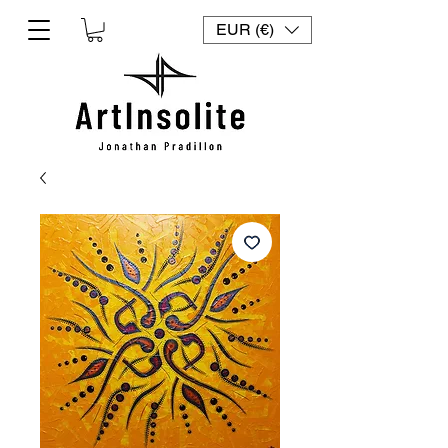
EUR (€)