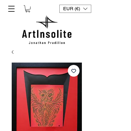
EUR (€)