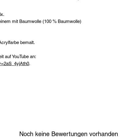
x.
f einem mit Baumwolle (100 % Baumwolle)
Acrylfarbe bemalt.
it auf YouTube an:
v=2aS_4yjAth0
.
Noch keine Bewertungen vorhanden