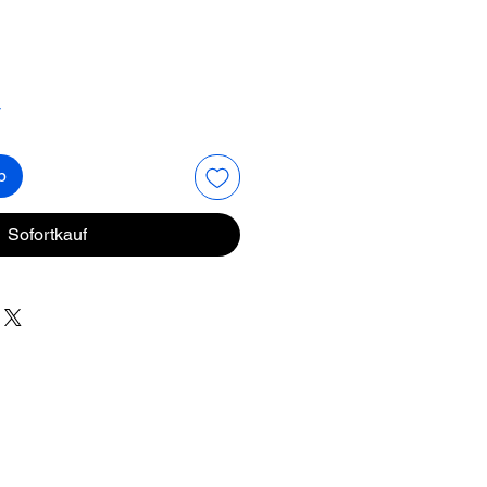
r
b
Sofortkauf