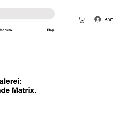
Anm
Über uns
Blog
lerei:
de Matrix.
Preis