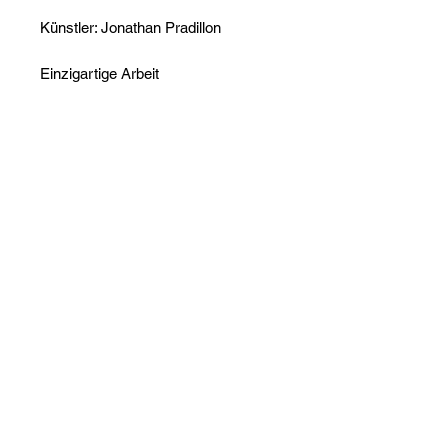
Künstler: Jonathan Pradillon
Einzigartige Arbeit
Signiertes Werk
Echtheitszertifikat vorhanden
Sorgfältige Verpackung
Noch keine Bewertungen
vorhanden
Jetzt die erste Bewertung abgeben.
Bewertung abgeben
Folge ArtInsolite