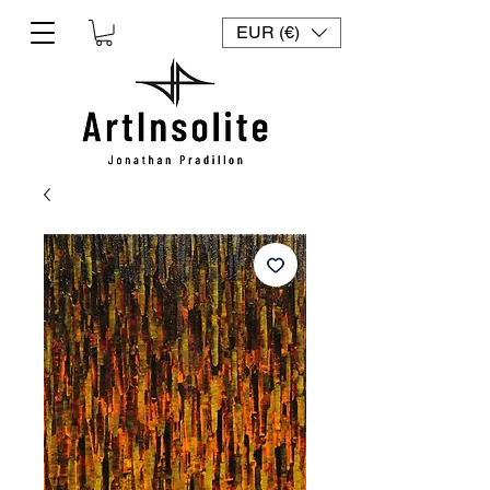
EUR (€)