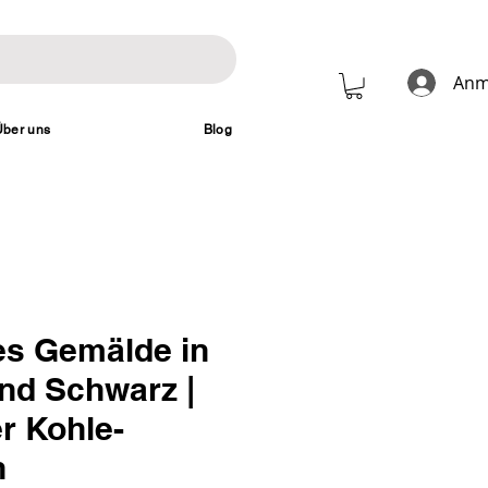
Anm
Über uns
Blog
es Gemälde in
nd Schwarz |
r Kohle-
h