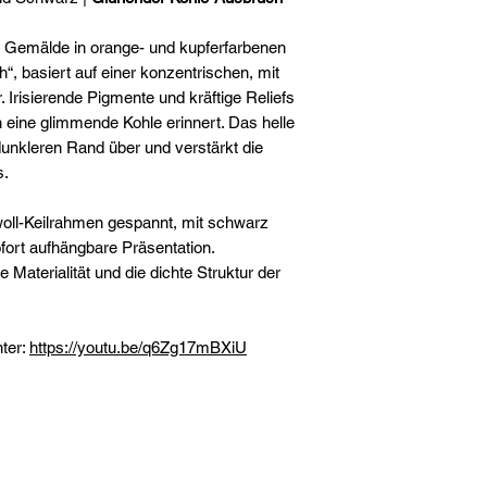
layers. The centre 
warmth, as if light
e Gemälde in orange- und kupferfarbenen
material.
, basiert auf einer konzentrischen, mit
The shades diffuse
 Irisierende Pigmente und kräftige Reliefs
 eine glimmende Kohle erinnert. Das helle
a contrast that enh
dunkleren Rand über und verstärkt die
The iridescence add
s.
transforming the w
lighting, and givin
oll-Keilrahmen gespannt, mit schwarz
presence.
ofort aufhängbare Präsentation.
The canvas is mou
 Materialität und die dichte Struktur der
covered with cotton
a clean and immedi
finish reveals the f
nter:
https://youtu.be/q6Zg17mBXiU
the material.