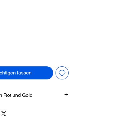
Preis
chtigen lassen
in Rot und Gold
n, colour seems to emerge from
re that spreads out in
. Blazing Ember Burst explores
se reds, warm coppers and
orked with a knife in concentric