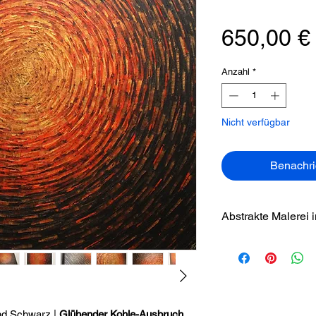
650,00 €
Anzahl
*
Nicht verfügbar
Benachri
Abstrakte Malerei 
In this compositio
an incandescent co
successive circles
a palette of inten
iridescent golds, w
nd Schwarz |
Glühender Kohle-Ausbruch