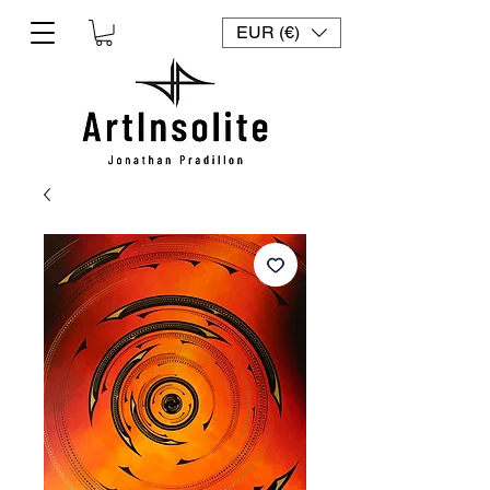
EUR (€)