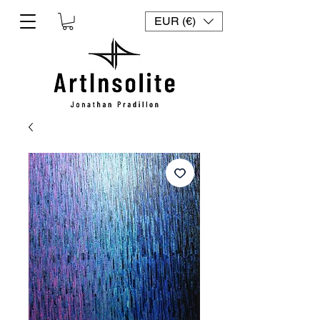
EUR (€)