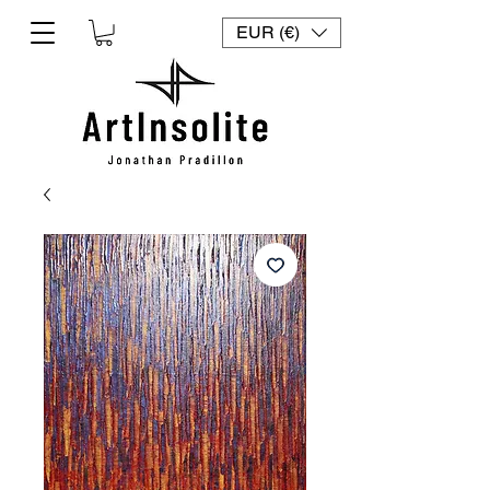
EUR (€)