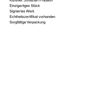
Künstler: Jonathan Pradillon
Einzigartiges Stück
Signiertes Werk
Echtheitszertifikat vorhanden
Sorgfältige Verpackung
Arbeiten auf Bestellung
Kontaktieren Sie uns für alle
Anfragen
https://www.artinsolite.com/contact
Noch keine Bewertungen
vorhanden
Jetzt die erste Bewertung abgeben.
Bewertung abgeben