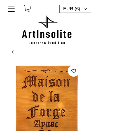
EUR (€)