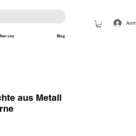
Anm
Über uns
Blog
hte aus Metall
erne
Preis