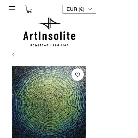
EUR (€)