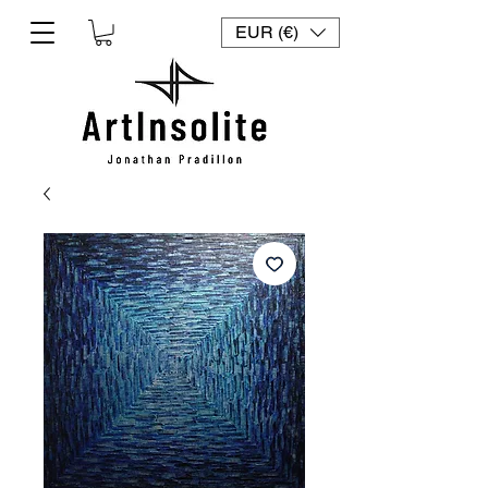
EUR (€)