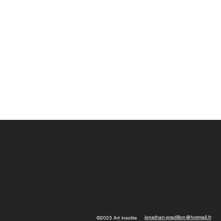
jonathan-pradillon@hotmail.fr
©2023 Art insolite