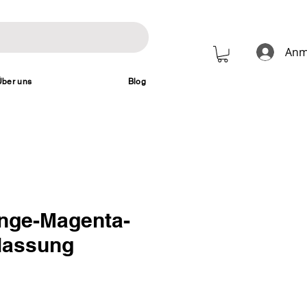
Anm
Über uns
Blog
nge-Magenta-
lassung
Preis