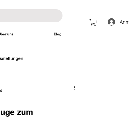
Anm
Über uns
Blog
sstellungen
it
euge zum
?