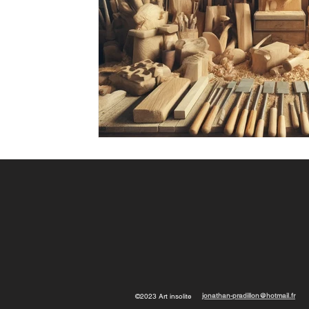
jonathan-pradillon@hotmail.fr
©2023 Art insolite