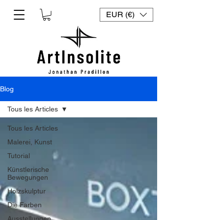
EUR (€)
Blog
Tous les Articles
Tous les Articles
Malerei, Kunst
Tutorial
Künstlerische
Bewegungen
Holzskulptur
Die Farben
Ausstellungen