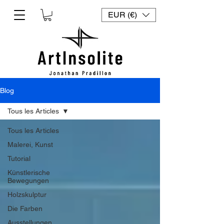
EUR (€)
Blog
Tous les Articles
Tous les Articles
Malerei, Kunst
Tutorial
Künstlerische
Bewegungen
Holzskulptur
Die Farben
Ausstellungen