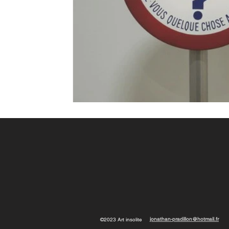
jonathan-pradillon@hotmail.fr
©2023 Art insolite