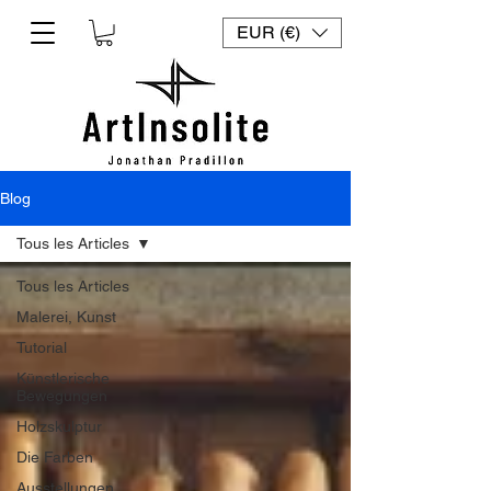
EUR (€)
Blog
Tous les Articles
Tous les Articles
Malerei, Kunst
Tutorial
Künstlerische
Bewegungen
Holzskulptur
Die Farben
Ausstellungen