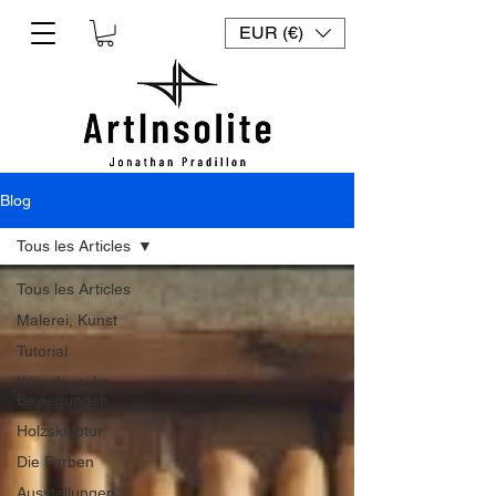
EUR (€)
Blog
Tous les Articles
Tous les Articles
Malerei, Kunst
Tutorial
Künstlerische
Bewegungen
Holzskulptur
Die Farben
Ausstellungen