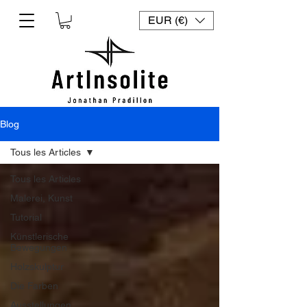
EUR (€)
Blog
Tous les Articles
Tous les Articles
Malerei, Kunst
Tutorial
Künstlerische
Bewegungen
Holzskulptur
Die Farben
Ausstellungen