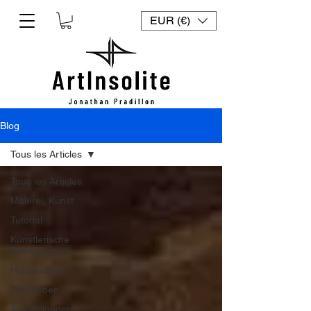
EUR (€)
Blog
Tous les Articles
Tous les Articles
Malerei, Kunst
Tutorial
Künstlerische
Bewegungen
Holzskulptur
Die Farben
Ausstellungen