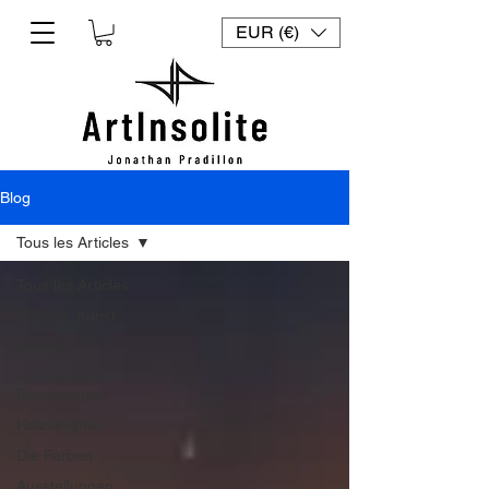
EUR (€)
Blog
Tous les Articles
Tous les Articles
Malerei, Kunst
Tutorial
Künstlerische
Bewegungen
Holzskulptur
Die Farben
Ausstellungen