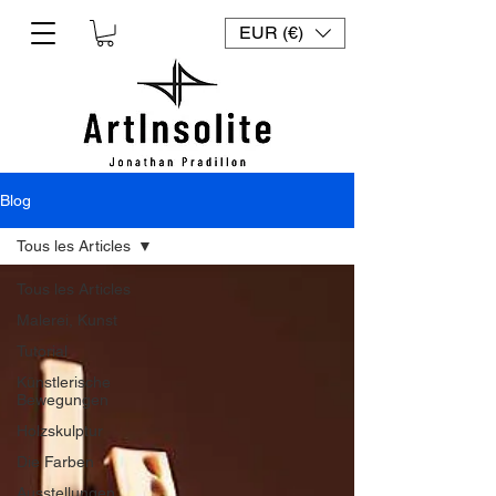
EUR (€)
Blog
Tous les Articles
Tous les Articles
Malerei, Kunst
Tutorial
Künstlerische
Bewegungen
Holzskulptur
Die Farben
Ausstellungen