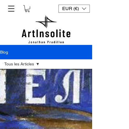
EUR (€)
Blog
Tous les Articles
Tous les Articles
Malerei, Kunst
Tutorial
Künstlerische
Bewegungen
Holzskulptur
Die Farben
Ausstellungen