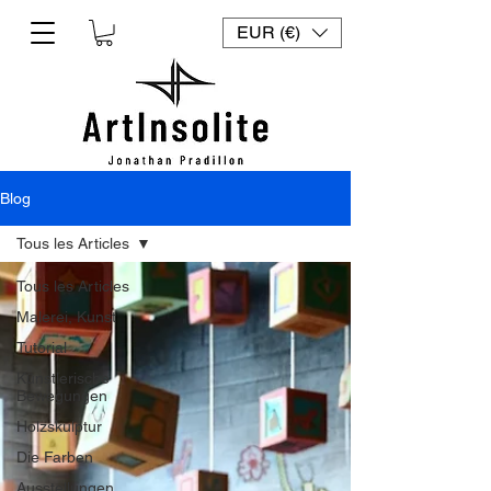
EUR (€)
Blog
Tous les Articles
Tous les Articles
Malerei, Kunst
Tutorial
Künstlerische
Bewegungen
Holzskulptur
Die Farben
Ausstellungen