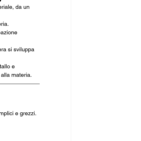
riale, da un 
ria.
eazione 
pera si sviluppa 
allo e 
alla materia.
mplici e grezzi.