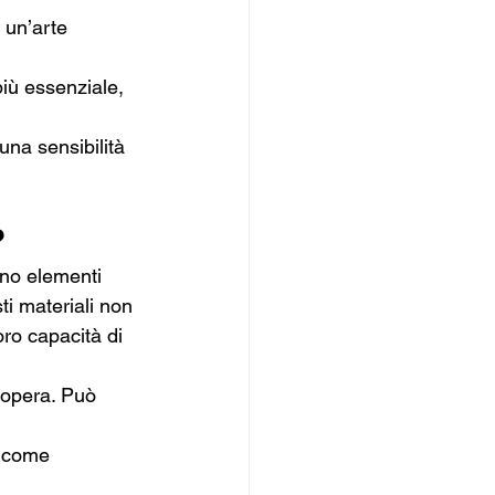
 un’arte 
iù essenziale, 
una sensibilità 
?
zano elementi 
sti materiali non 
oro capacità di 
’opera. Può 
a come 