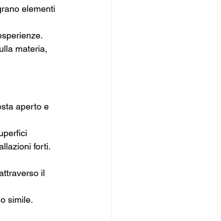
egrano elementi 
esperienze.
lla materia, 
esta aperto e 
perfici 
llazioni forti. 
ttraverso il 
o simile.