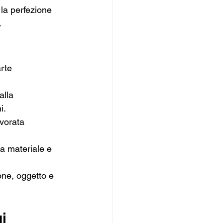
la perfezione 
.
rte 
alla 
i.
avorata 
ra materiale e 
one, oggetto e 
i