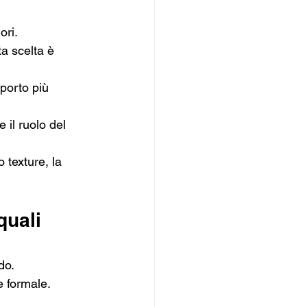
ori.
a scelta è 
pporto più 
 il ruolo del 
 texture, la 
quali 
do.
e formale.