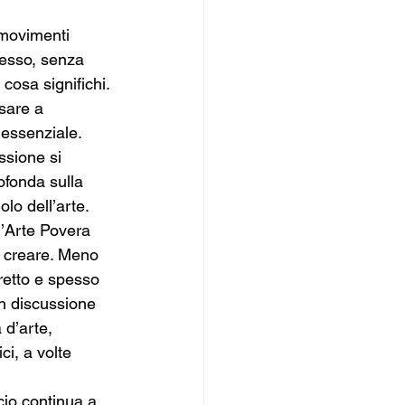
 movimenti 
pesso, senza 
osa significhi. 
sare a 
essenziale. 
ssione si 
ofonda sulla 
olo dell’arte.
 l’Arte Povera 
 creare. Meno 
iretto e spesso 
in discussione 
d’arte, 
i, a volte 
io continua a 