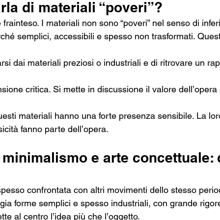
rla di materiali “poveri”?
frainteso. I materiali non sono “poveri” nel senso di inferi
rché semplici, accessibili e spesso non trasformati. Quest
si dai materiali preziosi o industriali e di ritrovare un ra
one critica. Si mette in discussione il valore dell’opera e
esti materiali hanno una forte presenza sensibile. La loro
isicità fanno parte dell’opera.
 minimalismo e arte concettuale: 
spesso confrontata con altri movimenti dello stesso perio
egia forme semplici e spesso industriali, con grande rigor
te al centro l’idea più che l’oggetto.