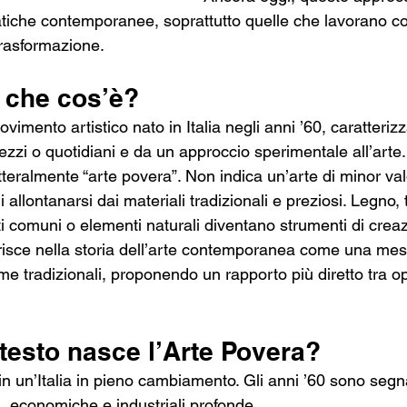
atiche contemporanee, soprattutto quelle che lavorano co
trasformazione.
: che cos’è?
imento artistico nato in Italia negli anni ’60, caratterizz
rezzi o quotidiani e da un approccio sperimentale all’arte.
letteralmente “arte povera”. Non indica un’arte di minor v
allontanarsi dai materiali tradizionali e preziosi. Legno, t
tti comuni o elementi naturali diventano strumenti di crea
erisce nella storia dell’arte contemporanea come una mes
me tradizionali, proponendo un rapporto più diretto tra o
testo nasce l’Arte Povera?
n un’Italia in pieno cambiamento. Gli anni ’60 sono segna
i, economiche e industriali profonde.