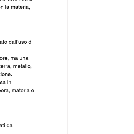
n la materia, 
ato dall’uso di 
alore, ma una 
erra, metallo, 
zione.
sa in 
pera, materia e 
ti da 