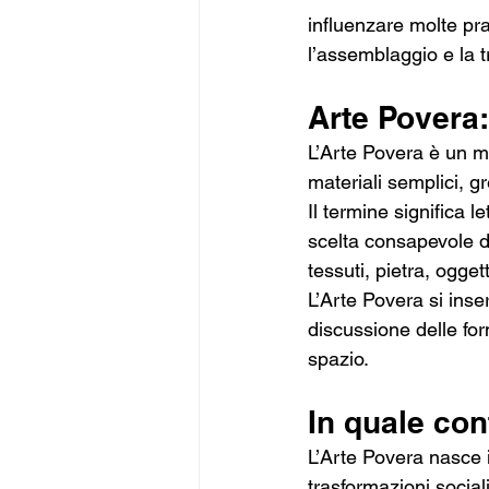
influenzare molte pr
l’assemblaggio e la 
Arte Povera
L’Arte Povera è un mov
materiali semplici, g
Il termine significa 
scelta consapevole di 
tessuti, pietra, ogge
L’Arte Povera si ins
discussione delle for
spazio.
In quale con
L’Arte Povera nasce i
trasformazioni social