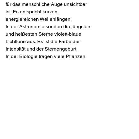
für das menschliche Auge unsichtbar 
ist. Es entspricht kurzen, 
energiereichen Wellenlängen.
In der Astronomie senden die jüngsten 
und heißesten Sterne violett-blaue 
Lichttöne aus. Es ist die Farbe der 
Intensität und der Sternengeburt.
In der Biologie tragen viele Pflanzen 
violette Pigmente (Anthocyane), die vor 
UV-Strahlung schützen oder Bestäuber 
anlocken. Violett ist also nicht nur 
ästhetisch, sondern erfüllt auch 
funktionale Aufgaben in der Natur.