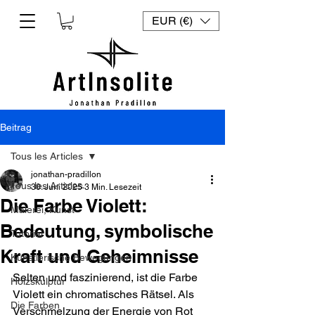
EUR (€)
Beitrag
Tous les Articles
jonathan-pradillon
Tous les Articles
30. Juni 2025
3 Min. Lesezeit
Die Farbe Violett:
Malerei, Kunst
Bedeutung, symbolische
Tutorial
Kraft und Geheimnisse
Künstlerische Bewegungen
Selten und faszinierend, ist die Farbe 
Holzskulptur
Violett ein chromatisches Rätsel. Als 
Die Farben
Verschmelzung der Energie von Rot 